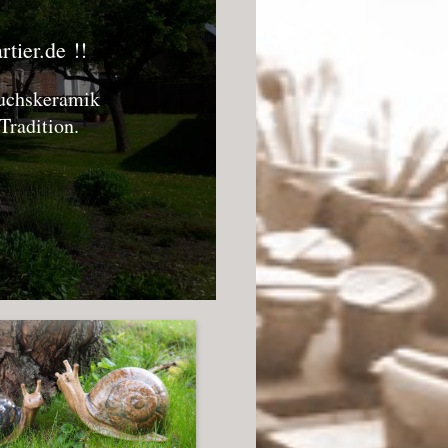
tier.de
!!
auchskeramik
Tradition.