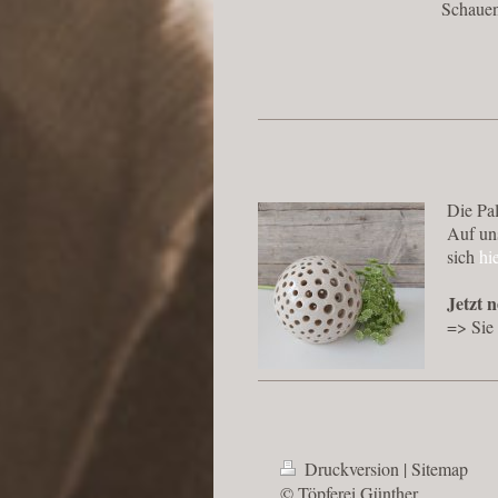
Schauen
Die Pal
Auf un
sich
hi
Jetzt 
=> Sie 
Druckversion
|
Sitemap
© Töpferei Günther