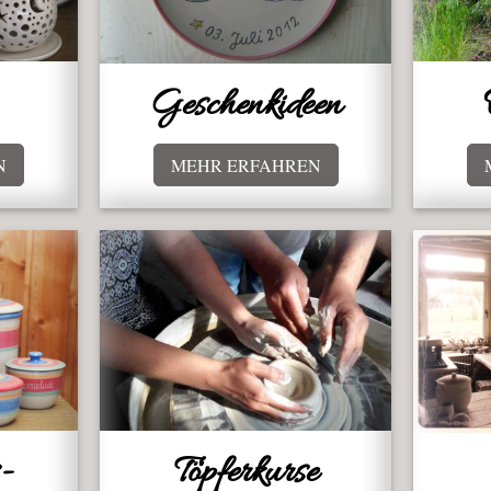
Geschenkideen
N
MEHR ERFAHREN
Töpferkurse
-