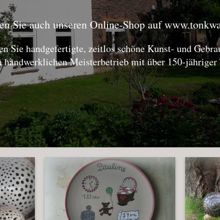
en Sie auch unseren Online-Shop auf
www.tonkwar
den Sie handgefertigte, zeitlos schöne Kunst- und Gebr
 handwerklichen Meisterbetrieb mit über 150-jähriger 